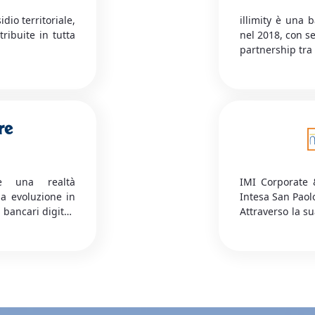
dio territoriale,
illimity è una 
stribuite in tutta
nel 2018, con ser
partnership tra 
ddisfa privati e
bancari dedicat
e di debito e di
digital persona
, Finanziamenti,
prestige con se
on contestuale
contact center 
ut.
è una realtà
IMI Corporate 
ua evoluzione in
Intesa San Paol
 bancari digitali
Attraverso la su
ne) e di cassa
in titoli senza 
orio in completa
l’esecuzione in 
à paperless Conti
arte di Debito e
riabile), Mutui e
ale concessione