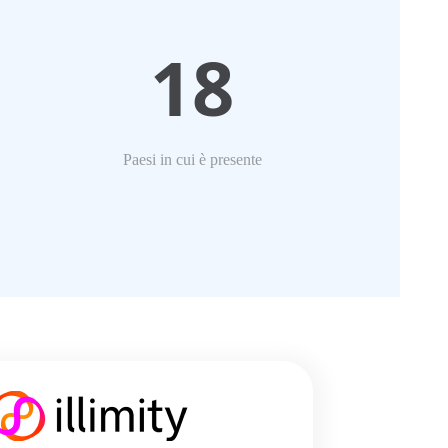
18
Paesi in cui è presente