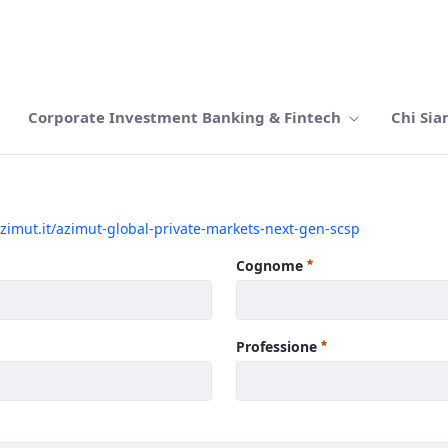
Corporate Investment Banking & Fintech
Chi Si
 Corporate
zimut.it/azimut-global-private-markets-next-gen-scsp
Cognome
:
0
/ 280
Professione
:
0
/ 280