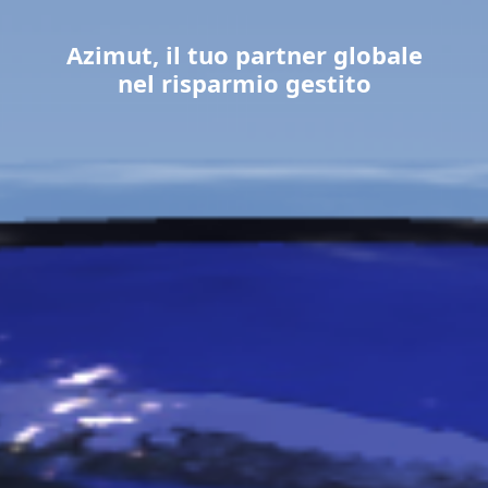
Azimut, il tuo partner globale
nel risparmio gestito