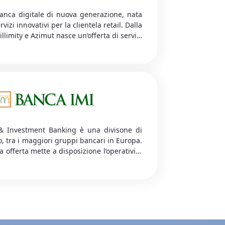
banca digitale di nuova generazione, nata
vizi innovativi per la clientela retail. Dalla
illimity e Azimut nasce un’offerta di servizi
a: una piattaforma di daily banking fully
lizzata, carte di debito, carte di credito
rvizi premium, mobile payments oltre a un
dedicato.
& Investment Banking è una divisone di
o, tra i maggiori gruppi bancari in Europa.
a offerta mette a disposizione l’operatività
conto corrente singolo, la raccolta ordini e
modalità digital.