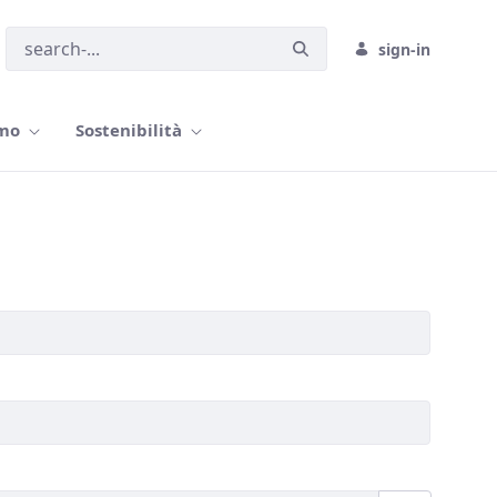
sign-in
amo
Sostenibilità