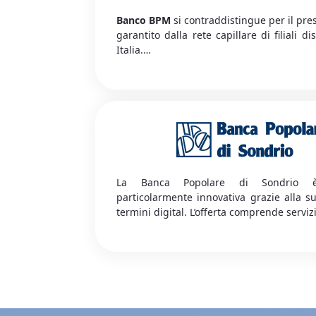
Banco BPM
si contraddistingue per il presi
garantito dalla rete capillare di filiali di
Italia.
L'offerta dedicata ai clienti Azimut so
imprese attraverso: Conto Corrente, Cart
credito, Internet Banking, Dossier Titoli
Mutui e Affidamenti senza scadenza c
concessione di garanzie sui prodotti Azim
La Banca Popolare di Sondrio 
particolarmente innovativa grazie alla s
termini digital. L’offerta comprende servizi
(tramite home banking e su smartpho
(presso la rete delle filiali sul territ
circolarità). È possibile aprire in modalit
Correnti e Dossier Titoli, richiedere C
Credito, Finanziamenti (a tasso fisso o va
anche Affidamenti di conto con contestu
di garanzie sui prodotti Azimut.