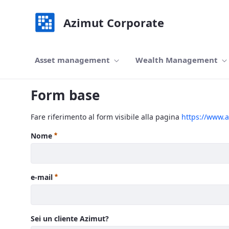
skip-to-content
Azimut Corporate
Asset management
Wealth Management
Corporate Investment Banking - Azimut
Form base
Fare riferimento al form visibile alla pagina
https://www.a
Nome
:
0
/ 280
e-mail
:
0
/ 280
Sei un cliente Azimut?