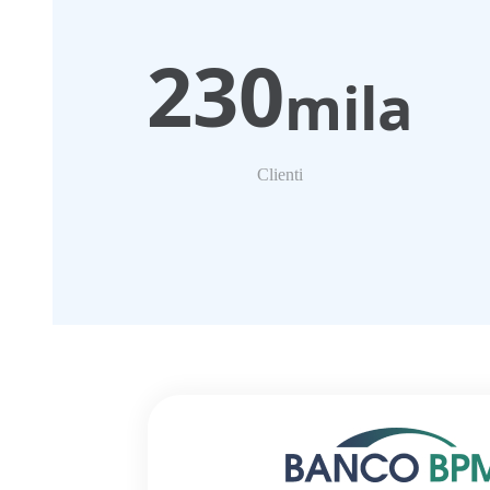
230
mila
Clienti