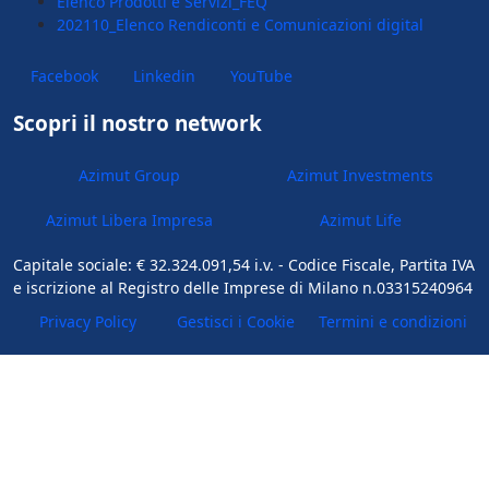
Elenco Prodotti e Servizi_FEQ
202110_Elenco Rendiconti e Comunicazioni digital
Facebook
Linkedin
YouTube
Scopri il nostro network
Azimut Group
Azimut Investments
Azimut Libera Impresa
Azimut Life
Capitale sociale: € 32.324.091,54 i.v. - Codice Fiscale, Partita IVA
e iscrizione al Registro delle Imprese di Milano n.03315240964
Privacy Policy
Gestisci i Cookie
Termini e condizioni