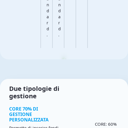
n
n
d
d
a
a
r
r
d
d
.
.
Due tipologie di
gestione
CORE 70% DI
GESTIONE
PERSONALIZZATA
CORE: 60%
Permette di inserire fondi