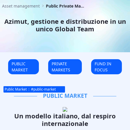
Public Private Markets - Azimut Corpora
Asset management
Public Private Markets
Azimut, gestione e distribuzione in un
unico Global Team
PUBLIC
PRIVATE
FUND IN
MARKET
MARKETS
FOCUS
Public Market
: #
public-market
PUBLIC MARKET
Un modello italiano, dal respiro
internazionale